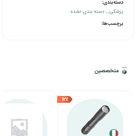
بندی-نشده
12٪