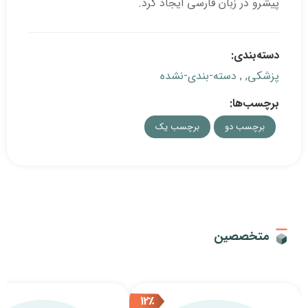
ارسی ایجاد کرد.
بندی-نشده
برچسب یک
12٪
12٪